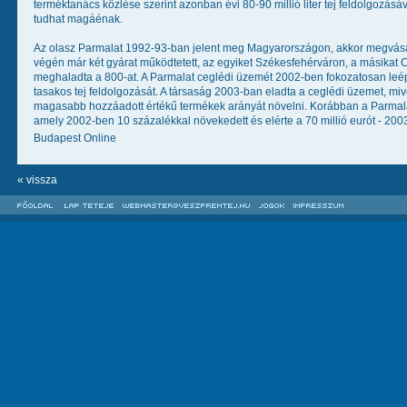
terméktanács közlése szerint azonban évi 80-90 millió liter tej feldolgozás
tudhat magáénak.
Az olasz Parmalat 1992-93-ban jelent meg Magyarországon, akkor megvásárolt
végén már két gyárat működtetett, az egyiket Székesfehérváron, a másikat
meghaladta a 800-at. A Parmalat ceglédi üzemét 2002-ben fokozatosan leépít
tasakos tej feldolgozását. A társaság 2003-ban eladta a ceglédi üzemet, mi
magasabb hozzáadott értékű termékek arányát növelni. Korábban a Parmalat
amely 2002-ben 10 százalékkal növekedett és elérte a 70 millió eurót - 200
Budapest Online
« vissza