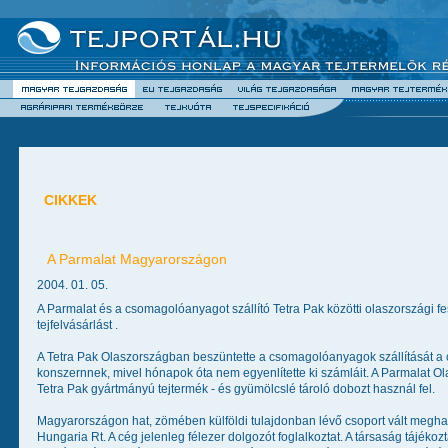
CIKKEK
A Parmalat Magyarországon
2004. 01. 05.
A Parmalat és a csomagolóanyagot szállító Tetra Pak közötti olaszországi f
tejfelvásárlást .
A Tetra Pak Olaszországban beszüntette a csomagolóanyagok szállítását a cső
konszernnek, mivel hónapok óta nem egyenlítette ki számláit. A Parmalat O
Tetra Pak gyártmányú tejtermék - és gyümölcslé tároló dobozt használ fel.
Magyarországon hat, zömében külföldi tulajdonban lévő csoport vált meghat
Hungaria Rt. A cég jelenleg félezer dolgozót foglalkoztat. A társaság tájékoztat