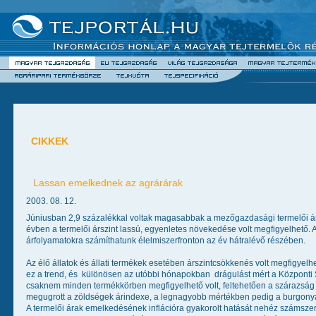
CIKKEK
Lassan emelkednek az agrárárak
2003. 08. 12.
Júniusban 2,9 százalékkal voltak magasabbak a mezőgazdasági termelői ára
évben a termelői árszint lassú, egyenletes növekedése volt megfigyelhető. A
árfolyamatokra számíthatunk élelmiszerfronton az év hátralévő részében.
Az élő állatok és állati termékek esetében árszintcsökkenés volt megfigyel
ez a trend, és  különösen az utóbbi hónapokban  drágulást mért a Központi 
csaknem minden termékkörben megfigyelhető volt, feltehetően a szárazság i
megugrott a zöldségek árindexe, a legnagyobb mértékben pedig a burgonya
A termelői árak emelkedésének inflációra gyakorolt hatását nehéz számsze