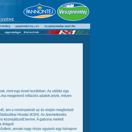
k, mint egy évvel korábban. Az utóbbi egy
 ma megjelenő inflációs adatok jelzik, milyen
hető, ám a növényeknél az év elején megfordult
Statisztikai Hivatal (KSH). Az áremelkedés
s közrejátszott benne. A gabona mellett
 drágult.
rűsíteni, annak nagy része ugyanis egy hónapon