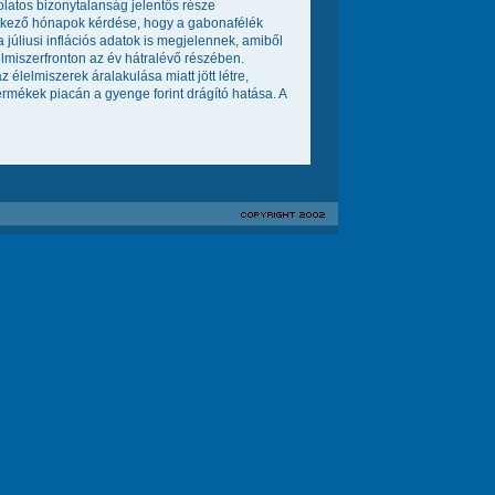
olatos bizonytalanság jelentős része
tkező hónapok kérdése, hogy a gabonafélék
júliusi inflációs adatok is megjelennek, amiből
elmiszerfronton az év hátralévő részében.
lelmiszerek áralakulása miatt jött létre,
ermékek piacán a gyenge forint drágító hatása. A