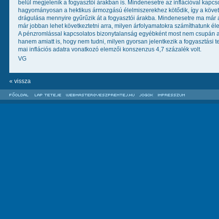
belül megjelenik a fogyasztói árakban is. Mindenesetre az inflációval kapcs
hagyományosan a hektikus ármozgású élelmiszerekhez kötődik, így a köve
drágulása mennyire gyűrűzik át a fogyasztói árakba. Mindenesetre ma már a 
már jobban lehet következtetni arra, milyen árfolyamatokra számíthatunk él
A pénzromlással kapcsolatos bizonytalanság egyébként most nem csupán az é
hanem amiatt is, hogy nem tudni, milyen gyorsan jelentkezik a fogyasztási t
mai inflációs adatra vonatkozó elemzői konszenzus 4,7 százalék volt.
VG
« vissza