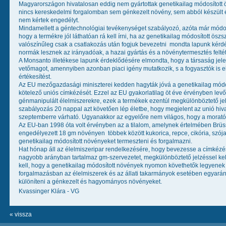
Magyarországon hivatalosan eddig nem gyártottak genetikailag módosított ös
nincs kereskedelmi forgalomban sem génkezelt növény, sem abból készült éle
nem kértek engedélyt.
Mindamellett a géntechnológiai tevékenységet szabályozó, azóta már módosít
hogy a termékre jól láthatóan rá kell írni, ha az genetikailag módosított öszs
valószínűleg csak a csatlakozás után fogjuk bevezetni  mondta lapunk kér
normák lesznek az irányadóak, a hazai gyártás és a növénytermesztés feltét
A Monsanto illetékese lapunk érdeklődésére elmondta, hogy a társaság j
vetőmagot, amennyiben azonban piaci igény mutatkozik, s a fogyasztók is e
értékesítést.
Az EU mezőgazdasági miniszterei kedden hagyták jóvá a genetikailag módos
kötelező uniós címkézését. Ezzel az EU gyakorlatilag öt éve érvényben lev
génmanipulált élelmiszerekre, ezek a termékek ezentúl megkülönböztető je
szabályozás 20 nappal azt követően lép életbe, hogy megjelent az unió hiv
szeptemberre várható. Ugyanakkor az egyelőre nem világos, hogy a moratóri
Az EU-ban 1998 óta volt érvényben az a tilalom, amelynek értelmében Brüss
engedélyezett 18 gm növényen  többek között kukorica, repce, cikória, szój
genetikailag módosított növényeket termeszteni és forgalmazni.
Hat hónap áll az élelmiszeripar rendelkezésére, hogy bevezesse a címkézés
nagyobb arányban tartalmaz gm-szervezetet, megkülönböztető jelzéssel kell e
kell, hogy a genetikailag módosított növények nyomon követhetők legyenek a
forgalmazásban az élelmiszerek és az állati takarmányok esetében egyaránt
különíteni a génkezelt és hagyományos növényeket.
Kvassinger Klára - VG
« vissza