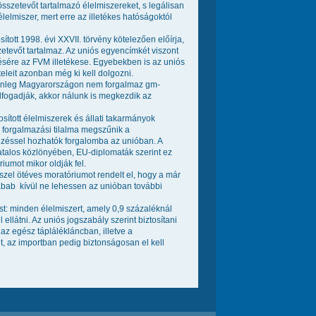
szetevőt tartalmazó élelmiszereket, s legálisan
lmiszer, mert erre az illetékes hatóságoktól
ott 1998. évi XXVII. törvény kötelezően előírja,
zetevőt tartalmaz. Az uniós egyencímkét viszont
désére az FVM illetékese. Egyebekben is az uniós
eleit azonban még ki kell dolgozni.
elenleg Magyarországon nem forgalmaz gm-
lfogadják, akkor nálunk is megkezdik az
ított élelmiszerek és állati takarmányok
ő forgalmazási tilalma megszűnik a
lzéssel hozhatók forgalomba az unióban. A
atalos közlönyében, EU-diplomaták szerint ez
umot mikor oldják fel.
zel ötéves moratóriumot rendelt el, hogy a már
abab  kívül ne lehessen az unióban további
t: minden élelmiszert, amely 0,9 százaléknál
llátni. Az uniós jogszabály szerint biztosítani
z egész táplálékláncban, illetve a
, az importban pedig biztonságosan el kell