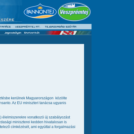
ztésbe kerülnek Magyarországon  közölte
santo. Az EU miniszteri tanácsa ugyanis
) élelmiszerekre vonatkozó új szabályozást 
dasági miniszterei kedden hivatalosan is
telező címkézését, ami egyúttal a forgalmazási