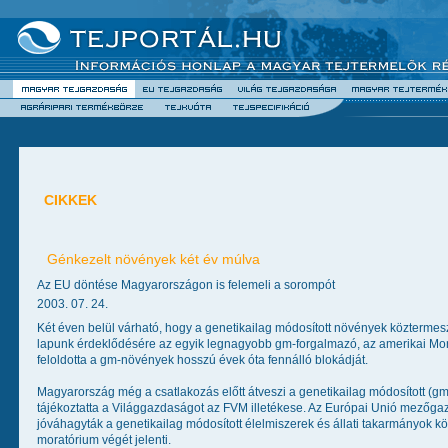
CIKKEK
Génkezelt növények két év múlva
Az EU döntése Magyarországon is felemeli a sorompót
2003. 07. 24.
Két éven belül várható, hogy a genetikailag módosított növények köztermes
lapunk érdeklődésére az egyik legnagyobb gm-forgalmazó, az amerikai Mon
feloldotta a gm-növények hosszú évek óta fennálló blokádját.
Magyarország még a csatlakozás előtt átveszi a genetikailag módosított (gm
tájékoztatta a Világgazdaságot az FVM illetékese. Az Európai Unió mezőgaz
jóváhagyták a genetikailag módosított élelmiszerek és állati takarmányok kö
moratórium végét jelenti.