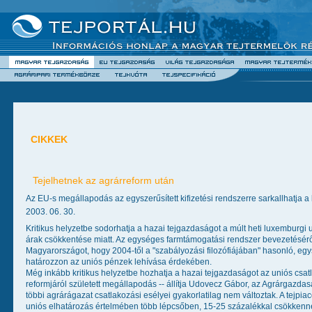
CIKKEK
Tejelhetnek az agrárreform után
Az EU-s megállapodás az egyszerűsített kifizetési rendszerre sarkallhatja a
2003. 06. 30.
Kritikus helyzetbe sodorhatja a hazai tejgazdaságot a múlt heti luxemburgi
árak csökkentése miatt. Az egységes farmtámogatási rendszer bevezetéséről
Magyarországot, hogy 2004-től a "szabályozási filozófiájában" hasonló, egy
határozzon az uniós pénzek lehívása érdekében.
Még inkább kritikus helyzetbe hozhatja a hazai tejgazdaságot az uniós csat
reformjáról született megállapodás -- állítja Udovecz Gábor, az Agrárgazdaság
többi agrárágazat csatlakozási esélyei gyakorlatilag nem változtak. A tejpi
uniós elhatározás értelmében több lépcsőben, 15-25 százalékkal csökkenn