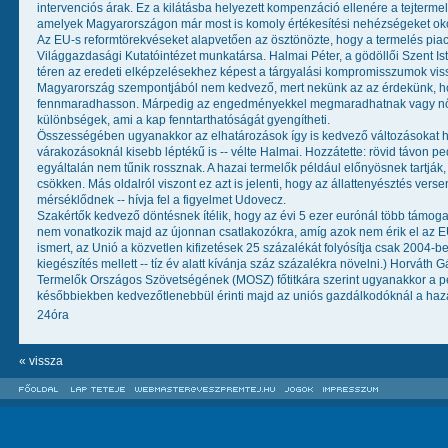
intervenciós árak. Ez a kilátásba helyezett kompenzáció ellenére a tejterm
amelyek Magyarországon már most is komoly értékesítési nehézségeket ok
Az EU-s reformtörekvéseket alapvetően az ösztönözte, hogy a termelés piac
Világgazdasági Kutatóintézet munkatársa. Halmai Péter, a gödöllői Szent I
téren az eredeti elképzelésekhez képest a tárgyalási kompromisszumok vis
Magyarország szempontjából nem kedvező, mert nekünk az az érdekünk, ho
fennmaradhasson. Márpedig az engedményekkel megmaradhatnak vagy nőhet
különbségek, ami a kap fenntarthatóságát gyengítheti.
Összességében ugyanakkor az elhatározások így is kedvező változásokat h
várakozásoknál kisebb léptékű is -- vélte Halmai. Hozzátette: rövid távon 
egyáltalán nem tűnik rossznak. A hazai termelők például előnyösnek tartják
csökken. Más oldalról viszont ez azt is jelenti, hogy az állattenyésztés 
mérséklődnek -- hívja fel a figyelmet Udovecz.
Szakértők kedvező döntésnek ítélik, hogy az évi 5 ezer eurónál több támo
nem vonatkozik majd az újonnan csatlakozókra, amíg azok nem érik el az EU
ismert, az Unió a közvetlen kifizetések 25 százalékát folyósítja csak 2004-b
kiegészítés mellett -- tíz év alatt kívánja száz százalékra növelni.) Horvá
Termelők Országos Szövetségének (MOSZ) főtitkára szerint ugyanakkor a 
későbbiekben kedvezőtlenebbül érinti majd az uniós gazdálkodóknál a haza
24óra
« vissza