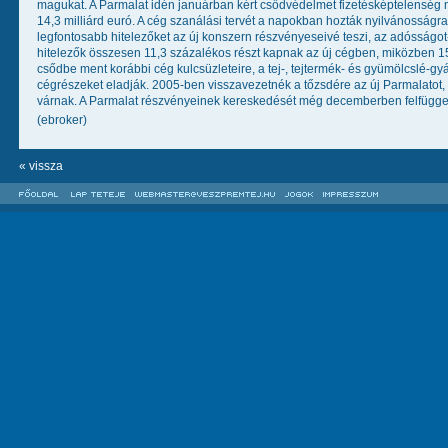
magukat. A Parmalat idén januárban kért csődvédelmet fizetésképtelenség m
14,3 milliárd euró. A cég szanálási tervét a napokban hozták nyilvánosságra. 
legfontosabb hitelezőket az új konszern részvényeseivé teszi, az adósságo
hitelezők összesen 11,3 százalékos részt kapnak az új cégben, miközben 15 
csődbe ment korábbi cég kulcsüzleteire, a tej-, tejtermék- és gyümölcslé-gyá
cégrészeket eladják. 2005-ben visszavezetnék a tőzsdére az új Parmalatot
várnak. A Parmalat részvényeinek kereskedését még decemberben felfügges
(ebroker)
« vissza