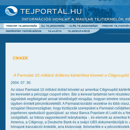
CIKKEK
A Parmalat 10 milliárd dolláros kártérítést követel a Citigrouptól
2004. 07. 30.
Az olasz Parmalat 10 milliárd dollárt követel az amerikai Citigrouptól kárté
be keresetet a pénzügyi csoport ellen. Bár a kereset tartalmát nem részletez
ügyvédek segítségével annak lehetőségét vizsgálja, hogyan lehetne visszas
ügyben érintett pénzintézetektől. A Parmalat korábbi vezetése és több olasz,
vizsgálat Olaszországban, hogy tisztázzák szerepüket a Parmalat csődjében
jogellenes spekuláció gyanújával: az olasz Banca Popolare di Lodit és a Ne
szolgáltató, az Intesa vagyonkezelő leánybankja -, és elemzik az amerikai 
America, a Citigroup, a Deutsche Bank és a svájci UBS dokumentációját is. 
hónapok tranzakciói érdeklik, arra kíváncsiak, felismerték-e a pénzintézetek