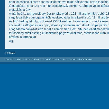
nem teljesítése, illetve a jogosultság hiánya miatt, sőt vannak olyan jogc
támogatása), ahol ez a ráta már csak 30 százalékos. Korábban voltak idősza
elutasítási arány.
A már beérkezett igénylések összértéke eléri a 102 milliárd forintot, ebből 28
vagy legalábbis támogatási kötelezettségvállalásra került sor), 42 milliárd jele
Az MVH eddig feldolgozott közel 2500 kérelmet, hátravan több mint kétezer. 
százalékos elfogadási arányát, akkor a jövő héten várható utolsó pályázati 
elfogadható pályázat lesz, tehát a keret kimerül. Az FVM-ben ezért már azon
forráshiány miatt esetleg elutasítandó pályázatokat más, csatlakozás után i
bővíteni a forrásokat.
VG
« vissza