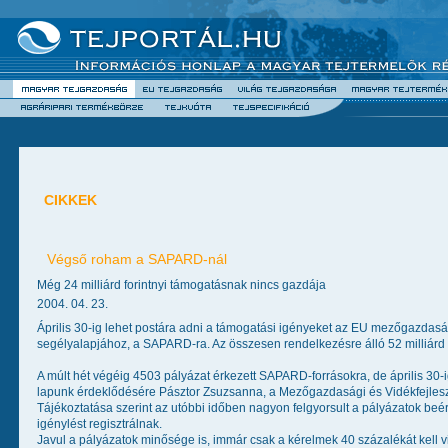
CIKKEK
Végső roham a SAPARD-nál
Még 24 milliárd forintnyi támogatásnak nincs gazdája
2004. 04. 23.
Április 30-ig lehet postára adni a támogatási igényeket az EU mezőgazdaság
segélyalapjához, a SAPARD-ra. Az összesen rendelkezésre álló 52 milliárd for
A múlt hét végéig 4503 pályázat érkezett SAPARD-forrásokra, de április 30-i
lapunk érdeklődésére Pásztor Zsuzsanna, a Mezőgazdasági és Vidékfejleszté
Tájékoztatása szerint az utóbbi időben nagyon felgyorsult a pályázatok beé
igénylést regisztrálnak.
Javul a pályázatok minősége is, immár csak a kérelmek 40 százalékát kell vi