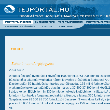
CIKKEK
Zuhanó napraforgójegyzés
2004. 04. 21.
A napok óta tartó gyengülést követően 1000 forinttal, 63 000 forintra csökke
búza kettő, a takarmánykukorica három jegyzése erősödött a Budapesti Áru
tőzsdenapján 52 határidős kontraktus cserélt gazdát, 175 millió forint értékb
A takarmánykukorica határidős piacán májusra 37 400 37 800 forint között 2
traktus kelt el. Előbbi termin 330 forintot emelkedett, utóbbi nem változott.
forinton 4 kontraktus forgalmat regisztrált a tőzsde, a lejárat 370 forintot e
Szeptemberre 28 650 28 750 forint között összesen 3 kontraktus kelt el, a 
piacán 26 650 forinton 5 kontraktus kelt el, a jegyzés 150 forintos csökkenés
VG