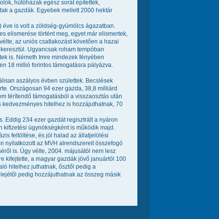
lók, hűtőházak egész sorát építették,
hattak a gazdák. Egyebek mellett 2000 hektár
z) éve is volt a zöldség-gyümölcs ágazatban.
es elismerése történt meg, egyet már elismertek,
 vélte, az uniós csatlakozást követően a hazai
n keresztül. Ugyancsak roham tempóban
etek is. Németh Imre mindezek fényében
n 18 millió forintos támogatásra pályázva.
álisan aszályos évben születtek. Becslések
rte. Országosan 94 ezer gazda, 38,8 milliárd
a nem térítendő támogatásból a visszaosztás után
tos kedvezményes hitelhez is hozzájuthatnak, 70
. Eddig 234 ezer gazdát regisztrált a nyáron
 kifizetési ügynökségként is működik majd.
feltöltése, és jól halad az állatjelölési
óan nyilatkozott az MVH alrendszereit összefogó
éről is. Úgy vélte, 2004. májusától nem lesz
kifejtette, a magyar gazdák jövő januártól 100
aló hitelhez juthatnak, ősztől pedig a
lejétől pedig hozzájuthatnak az összeg másik