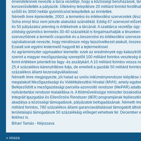
örvendetesnek nevezte a tárca vezetője, hogy a közösségi beruházások, táro
korszerűsítették a pályázók. Ültetvény telepítésre 20 milliárd forintot fordít
szőlőt és 3000 hektár gyümölcsöst telepítettek az érintettek.
Németh Imre kijelentette, 2003. a termelési és értékesítési szervezetek (tés
Soha ennyi tész nem jelezte alakulási szándékát. Eddig 67 szervezet előzet
és 50 pályázatoz jelenleg is értékelnek a tárcánál. A szaktárca vezetője úgy
zöldség-gyümölcs termelés 30-40 százalékát is forgalmazhatják a tészeke
szerveződnek a termelői csoportok és a beszerzési és értékesítési szervez
sajnálatosnak nevezte, hogy mindössze négy tejszövetkezet alakult, összese
Ezalatt sok egyéni kistermelő hagyott fel a tejtermeléssel .
Az agrárminiszter ugynaakkor kiemelte: ezek az eredmények egy katasztróf
szerint a magyar mezőgazdaság szereplőit 100 milliárd forintos veszteség é
forint értékben jelentett be fagy- és aszálykárt. A 10 milliárd forintos vissz
25,4 százalékos kárenyhítésre futja, de emellett a gazdák 50 milliárd forin
százalékos állami kezességvállalással.
Németh Imre megjegyezte, jól halad az uniós intézményrendszer kiépítése is
megalakult Mezőgazdasági és Vidékfejlesztési Hivatal (MVH), amely egyben
Befejeződött a mezőgazdasági parcella-azonosító rendszer (MePAR) adatbázis 
nyilvántartási rendszer kialakítása is. A földművelésügyi miniszter bizakod
Integrált Igazgatási és Ellenőrzési Rendszer (IIER) programjának fejélesztés
akadálya a közösségi támogatások, pályázatok befogadásának. Németh Imre 
milliárd forintos, 780 százalékos állami garanciavállalással támogatott áthid
területalapú támogatások 50 százalékáig előleget vehetnek fel. December e
feléhez is.
Bihari Tamás - Népszava
« vissza