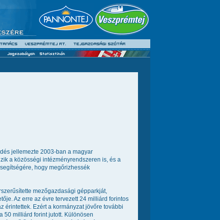
lődés jellemezte 2003-ban a magyar
zik a közösségi intézményrendszeren is, és a
k segítségére, hogy megőrizhessék
rszerűsítette mezőgazdasági gépparkját,
je. Az erre az évre tervezett 24 milliárd forintos
az érintettek. Ezért a kormányzat jövőre további
 50 milliárd forint jutott. Különösen