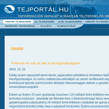
CIKKEK
Felemás év volt az idei a mezőgazdaságban
2003. 12. 22.
Eddig sosem tapasztalt elemi károk, ugyanakkor példátlanul dinamikus fej
mezőgazdaságot. Az uniós csatlakozás előestéjén az utolsó simításokat vég
kormányzat ígérete szerint jövőre áthidaló hitelcsomaggal sietnek a gazdá
versenyképességüket.
Ebben az évben 20 ezer gazdaság összesen 120 milliárd forint értékben ko
technikai eszközeit - jelentette be Németh Imre a földművelésügyi tárca vezető
géptámogatási pályázatokra 28 milliárd forint értékben nyújtottak be igényt 
négymilliárd forinttal toldja meg a pályázati forrásokat. Építési beruházásokra