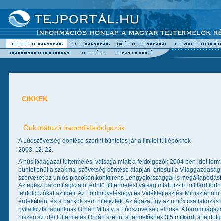
CIKKEK
Önkorlátozó baromfi-feldolgozók
A Lúdszövetség döntése szerint büntetés jár a limitet túllépőknek
2003. 12. 22.
A húslibaágazat túltermelési válsága miatt a feldolgozók 2004-ben idei term
büntetlenül a szakmai szövetség döntése alapján  értesült a Világgazdaság
szervezet az uniós piacokon konkurens Lengyelországgal is megállapodást 
Az egész baromfiágazatot érintő túltermelési válság miatt tíz-tíz milliárd for
feldolgozókat az idén. Az Földművelésügyi és Vidékfejlesztési Minisztérium
érdekében, és a bankok sem hiteleztek. Az ágazat így az uniós csatlakozás el
nyilatkozta lapunknak Orbán Mihály, a Lúdszövetség elnöke. A baromfiágaz
hiszen az idei túltermelés Orbán szerint a termelőknek 3,5 milliárd, a feldol