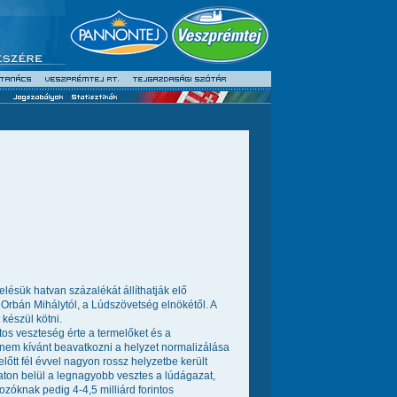
elésük hatvan százalékát állíthatják elő
 Orbán Mihálytól, a Lúdszövetség elnökétől. A
készül kötni.
intos veszteség érte a termelőket és a
 nem kívánt beavatkozni a helyzet normalizálása
őtt fél évvel nagyon rossz helyzetbe került 
aton belül a legnagyobb vesztes a lúdágazat,
gozóknak pedig 4-4,5 milliárd forintos