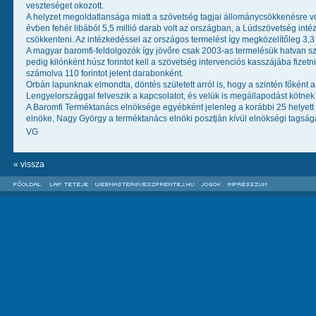
veszteséget okozott.
A helyzet megoldatlansága miatt a szövetség tagjai állománycsökkenésre vo
évben fehér libából 5,5 millió darab volt az országban, a Lúdszövetség int
csökkenteni. Az intézkedéssel az országos termelést így megközelítőleg 3,3
A magyar baromfi-feldolgozók így jövőre csak 2003-as termelésük hatvan száza
pedig kilónként húsz forintot kell a szövetség intervenciós kasszájába fizet
számolva 110 forintot jelent darabonként.
Orbán lapunknak elmondta, döntés született arról is, hogy a szintén főként a
Lengyelországgal felveszik a kapcsolatot, és velük is megállapodást kötnek
A Baromfi Terméktanács elnöksége egyébként jelenleg a korábbi 25 helyett 24
elnöke, Nagy György a terméktanács elnöki posztján kívül elnökségi tagságá
VG
« vissza