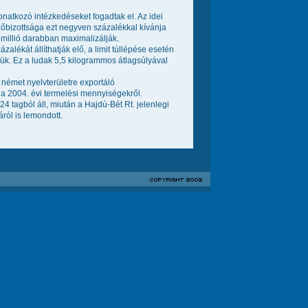
natkozó intézkedéseket fogadtak el. Az idei
ézőbizottsága ezt negyven százalékkal kívánja
 millió darabban maximalizálják.
lékát állíthatják elő, a limit túllépése esetén
niük. Ez a ludak 5,5 kilogrammos átlagsúlyával
 német nyelvterületre exportáló
 a 2004. évi termelési mennyiségekről.
 tagból áll, miután a Hajdú-Bét Rt. jelenlegi
ról is lemondott.