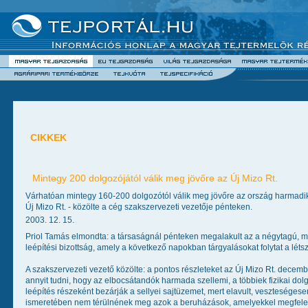
CIKKEK
Mintegy 200 dolgozójától válik meg jövőre az Új Mizo Rt.
Várhatóan mintegy 160-200 dolgozótól válik meg jövőre az ország harmadik 
Új Mizo Rt. - közölte a cég szakszervezeti vezetője pénteken.
2003. 12. 15.
Priol Tamás elmondta: a társaságnál pénteken megalakult az a négytagú, 
leépítési bizottság, amely a következő napokban tárgyalásokat folytat a lét
A szakszervezeti vezető közölte: a pontos részleteket az Új Mizo Rt. dece
annyit tudni, hogy az elbocsátandók harmada szellemi, a többiek fizikai do
leépítés részeként bezárják a sellyei sajtüzemet, mert elavult, veszteségesen 
ismeretében nem térülnének meg azok a beruházások, amelyekkel megfelel