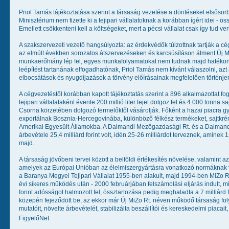
Priol Tamás tájékoztatása szerint a társaság vezetése a döntéseket elsőso
Minisztérium nem fizette ki a tejipari vállalatoknak a korábban ígért idei - öss
Emellett csökkenteni kell a költségeket, mert a pécsi vállalat csak így tud
A szakszervezeti vezető hangsúlyozta: az érdekvédők túlzottnak tartják a cégv
az elmúlt években sorozatos átszervezéseken és karcsúsításon átment Új M
munkaerőhiány lép fel, egyes munkafolyamatokat nem tudnak majd hatékon
leépítést tartanának elfogadhatónak, Priol Tamás nem kívánt válaszolni, az
elbocsátások és nyugdíjazások a törvény előírásainak megfelelően történje
A cégvezetéstől korábban kapott tájékoztatás szerint a 896 alkalmazottat fo
tejipari vállalataként évente 200 millió liter tejet dolgoz fel és 4.000 tonna s
Csorna körzetében dolgozó termelőktől vásárolják. Főként a hazai piacra gyá
exportálnak Bosznia-Hercegovinába, különböző félkész termékeket, sajtkr
Amerikai Egyesült Államokba. A Dalmandi Mezőgazdasági Rt. és a Dalmandin
árbevétele 25,4 milliárd forint volt, idén 25-26 milliárdot terveznek, amine
majd.
A társaság jövőbeni tervei között a belföldi értékesítés növelése, valamint 
amelyek az Európai Unióban az élelmiszergyártásra vonatkozó normáknak va
a Baranya Megyei Tejipari Vállalat 1955-ben alakult, majd 1994-ben MiZo Rt.
évi sikeres működés után - 2000 februárjában felszámolási eljárás indult, mi
forint adósságot halmozott fel, össztartozása pedig meghaladta a 7 milliárd f
közepén fejeződött be, az ekkor már Új MiZo Rt. néven működő társaság foly
mutatóit, növelte árbevételét, stabilizálta beszállítói és kereskedelmi piacait,
FigyelőNet