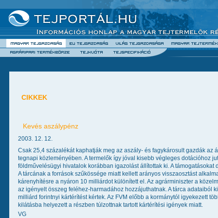
CIKKEK
Kevés aszálypénz
2003. 12. 12.
Csak 25,4 százalékát kaphatják meg az aszály- és fagykárosult gazdák az ál
tegnapi közleményében. A termelők így jóval kisebb végleges dotációhoz ju
földművelésügyi hivatalok korábban igazolást állítottak ki. A támogatásokat 
A tárcának a források szűkössége miatt kellett arányos visszaosztást alkal
kárenyhítésre a nyáron 10 milliárdot különített el. Az agrárminiszter a köze
az igényelt összeg feléhez-harmadához hozzájuthatnak. A tárca adataiból 
milliárd forintnyi kártérítést kértek. Az FVM előbb a kormánytól igyekezett töb
kilátásba helyezett a részben túlzottnak tartott kártérítési igények miatt.
VG