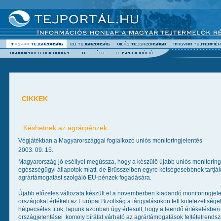
CIKKEK
Késhetnek az agrárpénzek
Végjátékban a Magyarországgal foglalkozó uniós monitoringjelentés
2003. 09. 15.
Magyarország jó eséllyel megússza, hogy a készülő újabb uniós monitoringj
egészségügyi állapotok miatt, de Brüsszelben egyre kétségesebbnek tartják,
agrártámogatást szolgáló EU-pénzek fogadására.
Újabb előzetes változata készült el a novemberben kiadandó monitoringjel
országokat értékeli az Európai Bizottság a tárgyalásokon tett kötelezettség
hétpecsétes titok, lapunk azonban úgy értesült, hogy a leendő értékelésben 
országjelentései  komoly bírálat várható az agrártámogatások feltételrend