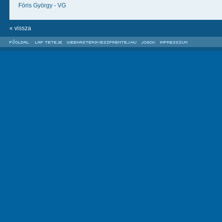
Fóris György - VG
« vissza