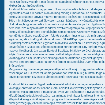
miatt. Uniós tisztviselők a mai állapotok alapján kétségesnek tartják, hogy
közösségi agrárpénzekhez.
Az elmúlt hónapokban magyar részről komoly haladást tettek az állategészsé
jogalkotás és az ellenőrzés oldalán még mindig elmaradnak az elvárástól.
felkészülési ütemet tartva a magyar rendtartás elkészülhet a csatlakozás időp
Több mint kétségesnek tartják viszont a számítógépes nyilvántartási és elle
Utalnak rá, hogy elmaradások vannak a nyilvántartás alapjául szolgáló műho
nem lehet szó a nyilvántartó rendszer szoftverprogramjainak véglegesítésér
felkészítő oktatás érdemi beindításáról sem lehet szó. A személyi vonatkozás
leendő ügynökség vezetésében, felelős poszton nincs olyan, aki már tapaszt
agrártámogatások előgyakorlatának szánt SAPARD-program menedzselés
A vidékfejlesztés esetében egyelőre hiányzik a közvetlenül a közösségi ag
elnyeréséhez szükséges végleges magyar keretprogram. Egy korábbi verziót
magyar illetékesek, ám ezt az Európai Bizottság bírálatok sorával visszautas
folyik. Szakértők szerint mindez azért vethet fel gondokat, mert az eddigi ta
jóváhagyása és működtetésének megkezdése általában egy évet igényel. Ha 
magyar keretprogram, akkor a pénzek érdemi hasznosítása 2004 vége előtt a
Brüsszelben.
Magyarország összességében jó eséllyel elkerüli majd, hogy védzáradék-in
részesüljön az EU részéről, önmagát azonban valószínűleg büntetni fogja 
egyes területeken közösségi támogatásoktól foszthatja meg a csatlakozást 
Az elmúlt fél évben két figyelmeztető levelet adott ki az unió, amelyekben 
válásig jelentős haladást kellene elérni a vállalt kötelezettségek fényében. 
célpontja volt a brüsszeli bírálatoknak. Ilyen volt elsősorban a nyilvántartási,
kifizetőügynökségek létrehozása, valamint az élelmiszer-ipari létesítmény
állapítottak meg a vidékfejlesztési programok kezeléséhez szükséges eszk
állategészségügy, ezen belül főleg a rovarirtó szerek felhasználásának ell