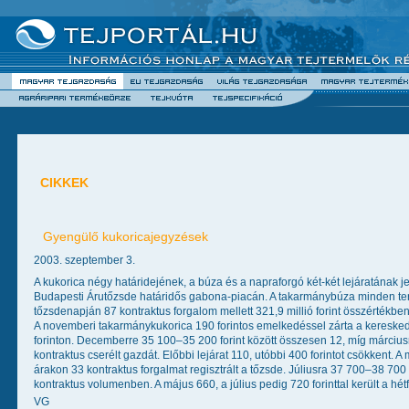
CIKKEK
Gyengülő kukoricajegyzések
2003. szeptember 3.
A kukorica négy határidejének, a búza és a napraforgó két-két lejáratának
Budapesti Árutőzsde határidős gabona-piacán. A takarmánybúza minden te
tőzsdenapján 87 kontraktus forgalom mellett 321,9 millió forint összértékbe
A novemberi takarmánykukorica 190 forintos emelkedéssel zárta a kereskedé
forinton. Decemberre 35 100–35 200 forint között összesen 12, míg márciu
kontraktus cserélt gazdát. Előbbi lejárat 110, utóbbi 400 forintot csökkent. A
árakon 33 kontraktus forgalmat regisztrált a tőzsde. Júliusra 37 700–38 70
kontraktus volumenben. A május 660, a július pedig 720 forinttal került a hétfő
VG